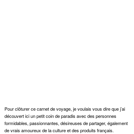
de vrais amoureux de la culture et des produits français.
Un merci tout particulier à La municipalité de
Néguac
, à toute
l’équipe et aux organisateurs de ce premier festival iodé autour
des huîtres. En espérant que celui-ci sera le début d’une grande
et belle aventure…
Merci Bébert (mon guide) pour ton accueil !
PS : les huîtres Beausoleil sont à ce jour toujours dans ma
cuisine… Elles n’ont pas bougé
En attendant je vais essayer de confectionner pour ma fille les
fameux nougats au sucre de Jacqueline… Où puis-je trouver du
sirop de guimauve…