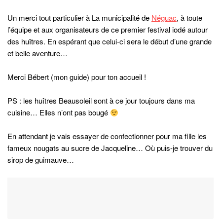
PREVIOUS POST
Bords de mer : plage ou rochers, faut-il vraiment choisir ?
NEXT POST
Huîtres flambées au Cognac & Râpé de truffe !
WRITTEN BY
IODEMAGAZINE