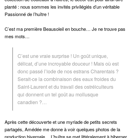
planté : nous sommes les invités privilégiés d’un véritable
Passionné de l’huître !
C’est ma première Beausoleil en bouche… Je ne trouve pas
mes mots…
C’est une vraie surprise ! Un goût unique,
délicat, d’une incroyable douceur ! Mais où est
donc passé l’iode de nos estrans Charentais ?
Serait-ce la combinaison des eaux froides du
Saint-Laurent et du travail des ostréiculteurs
qui donnent un tel goût au mollusque
canadien ?…
Après cette découverte et une myriade de petits secrets
partagés, Amédée me donne à voir quelques photos de la
production hivernale… L’huître se met littéralement à hiberner