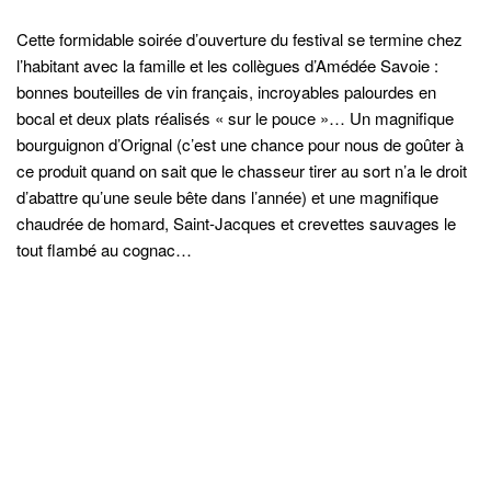
Cette formidable soirée d’ouverture du festival se termine chez
l’habitant avec la famille et les collègues d’Amédée Savoie :
bonnes bouteilles de vin français, incroyables palourdes en
bocal et deux plats réalisés « sur le pouce »… Un magnifique
bourguignon d’Orignal (c’est une chance pour nous de goûter à
ce produit quand on sait que le chasseur tirer au sort n’a le droit
d’abattre qu’une seule bête dans l’année) et une magnifique
chaudrée de homard, Saint-Jacques et crevettes sauvages le
tout flambé au cognac…
Samedi 29 octobre
Rendez-vous pour une conférence autour de l’huître et
l’économie liée à l’ostréatourisme.
En compagnie de Daniel Notkin, j’ai eu l’honneur de promouvoir