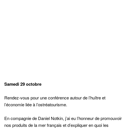
nos produits de la mer français et d’expliquer en quoi les
produits gastronomiques de nos côtes sont également de
véritables atouts touristiques.
La suite de la journée était consacrée au 1
er
concours
d’écaillers de la ville de Néguac.
Trois catégories étaient proposées : élus, amateurs et
professionnel. Animés par Daniel Notkin (pour ma part j’avais le
rôle de Jury où je devais noter les assiettes d’huîtres ouvertes
par les participants.), les trois concours se sont déroulés dans
une très bonne ambiance. J’ai pu constater que les maires ont
super bien joué le jeu et c’est le maire de Caraquet (ville jumelée
avec Marennes) qui remporte le concours. Chez les pro, c’est
Jean Felix Daigle qui termine premier.