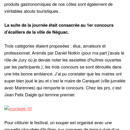
Pour clôturer le festival, un souper est organisé avec une
nouvelle chaudrée d’huîtres aux pommes de terre suivie d’un
spectacle de grande qualité : un génial humoriste
Luc Leblanc
,
les danses celtiques de trois jeunes filles de la région et un
concert des
Swing Girls,
groupe français (qui avait remporté la
tournée Coup de cœur Radart à la FrancoFête de Moncton en
2015).
Dimanche 30 octobre
Retour vers Moncton et la France, juste le temps d’acheter
quelques souvenirs et d’admirer une fois encore les
magnifiques paysages de l’Acadie et du Nouveau-Brunswick.