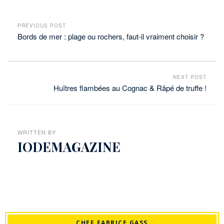
CHEF FABRICE GASS
Chef cuisinier et consultant spécialisé dans les produits de la
mer, je valorise poissons, coquillages, crustacés et algues à
travers des recettes, des animations et des conseils. Je travaille
aux côtés des producteurs, restaurateurs et artisans pour
transmettre mon savoir-faire et défendre une cuisine sincère et
de saison.
RECHERCHE