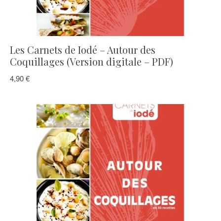
Les Carnets de Iodé – Autour des
Coquillages (Version digitale – PDF)
4,90
€