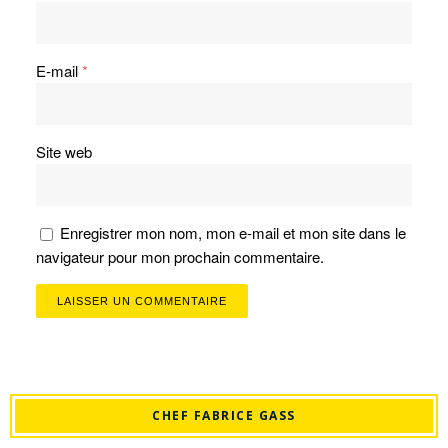
E-mail
*
Site web
Enregistrer mon nom, mon e-mail et mon site dans le
navigateur pour mon prochain commentaire.
CHEF FABRICE GASS