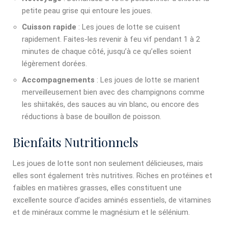
petite peau grise qui entoure les joues.
Cuisson rapide
: Les joues de lotte se cuisent
rapidement. Faites-les revenir à feu vif pendant 1 à 2
minutes de chaque côté, jusqu’à ce qu’elles soient
légèrement dorées.
Accompagnements
: Les joues de lotte se marient
merveilleusement bien avec des champignons comme
les shiitakés, des sauces au vin blanc, ou encore des
réductions à base de bouillon de poisson.
Bienfaits Nutritionnels
Les joues de lotte sont non seulement délicieuses, mais
elles sont également très nutritives. Riches en protéines et
faibles en matières grasses, elles constituent une
excellente source d’acides aminés essentiels, de vitamines
et de minéraux comme le magnésium et le sélénium.