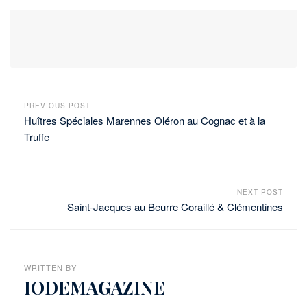
PREVIOUS POST
Huîtres Spéciales Marennes Oléron au Cognac et à la
Truffe
NEXT POST
Saint-Jacques au Beurre Coraillé & Clémentines
WRITTEN BY
IODEMAGAZINE