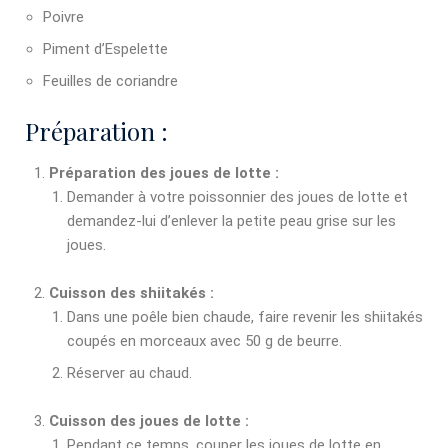
Poivre
Piment d’Espelette
Feuilles de coriandre
Préparation :
Préparation des joues de lotte :
Demander à votre poissonnier des joues de lotte et
demandez-lui d’enlever la petite peau grise sur les
joues.
Cuisson des shiitakés :
Dans une poêle bien chaude, faire revenir les shiitakés
coupés en morceaux avec 50 g de beurre.
Réserver au chaud.
Cuisson des joues de lotte :
Pendant ce temps, couper les joues de lotte en