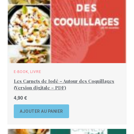
E-BOOK, LIVRE
Les Carnets de Iodé – Autour des Coquillages
(Version digitale – PDF)
4,90
€
AJOUTER AU PANIER