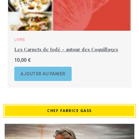
LIVRE
Les Carnets de Iodé – autour des Coquillages
10,00
€
AJOUTER AU PANIER
CHEF FABRICE GASS